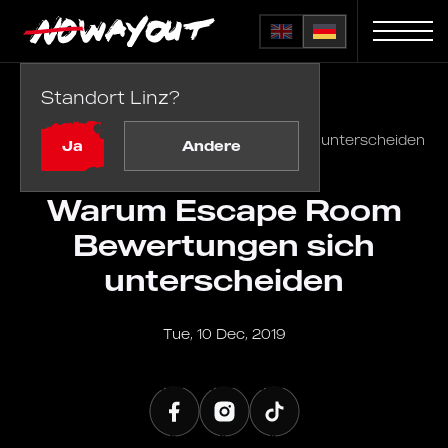
Standort Linz?
Startseite
Blog
Warum Escape Room Bewertungen sich unterscheiden
Ja
Andere
Warum Escape Room
Bewertungen sich
unterscheiden
Tue, 10 Dec, 2019