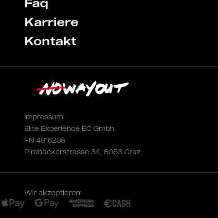
Faq
Karriere
Kontakt
Impressum
Elite Experience EC Gmbh,
FN 491623a
Pirchäckerstrasse 34, 8053 Graz
Wir akzeptieren: