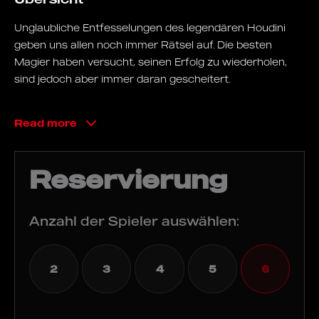
Unglaubliche Entfesselungen des legendären Houdini
geben uns allen noch immer Rätsel auf. Die besten
Magier haben versucht, seinen Erfolg zu wiederholen,
sind jedoch aber immer daran gescheitert.
Entkommen aus der Zwangsjacke, der Wasserfolter
Read more
Zelle, das Rätsel des lebendig Vergrabenen - diese
fantastischen Darbietungen wirken wie Magie. Wie ist es
Houdini gelungen, zu entkommen? Was ist sein größtes
Reservierung
Geheimnis?
Ihr seid eine Gruppe von werdenden Zauberkünstlern,
Anzahl der Spieler auswählen:
deren Hauptziel es ist, die Tricks für euch selber
herauszufinden. Die Ermittlungen haben euch hinter die
Kulissen der Houdini-Show geführt...
2
3
4
5
6
Ziel