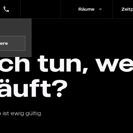
Räume
Zeit
e abläuft?
ere
ich tun, w
äuft?
ist ewig gültig.