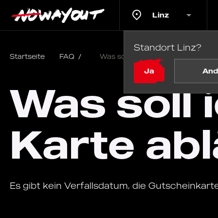
Linz
Standort Linz?
Startseite
FAQ
/
Was soll ich tun, wenn meine Kart
Ja
And
Was soll 
Karte abl
Es gibt kein Verfallsdatum, die Gutscheinkarte 