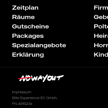
Zeitplan
Fir
Räume
Geb
Gutscheine
Pol
Packages
Heir
Spezialangebote
Hor
Erklärung
Kin
Impressum
Elite Experience EC Gmbh,
FN 491623a